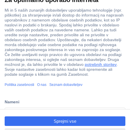
ccp.user.init.failed.titl
e
ccp.user.init.failed