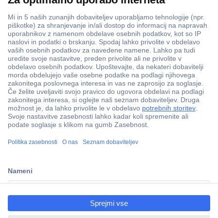
ccp.user.init.failed.titl
e
ccp.user.init.failed