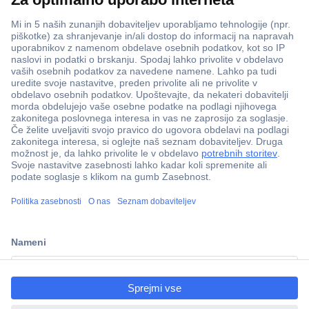
ccp.user.init.failed.titl
e
ccp.user.init.failed