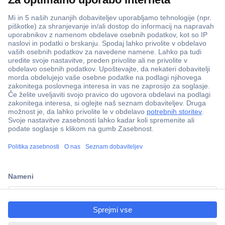
ccp.user.init.failed.titl
e
ccp.user.init.failed