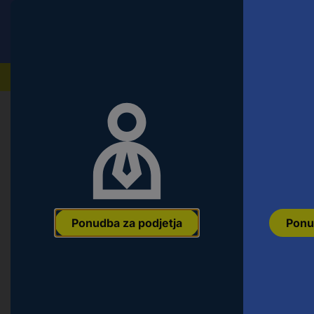
Conrad
Ponudba za fizične stranke
Naši izdelki
Ponudba za podjetja
Ponu