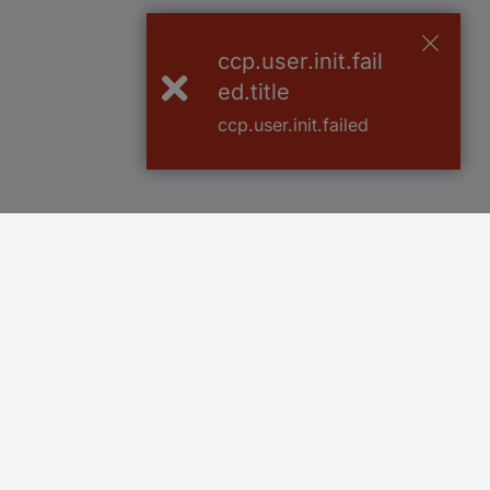
ccp.user.init.fail
ed.title
ccp.user.init.failed
Več kot 800.000 izdelkov