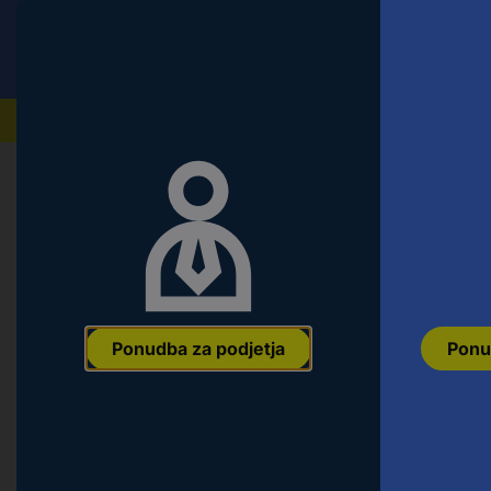
Conrad
Ponudba za fizične stranke
Naši izdelki
Ponudba za podjetja
Ponu