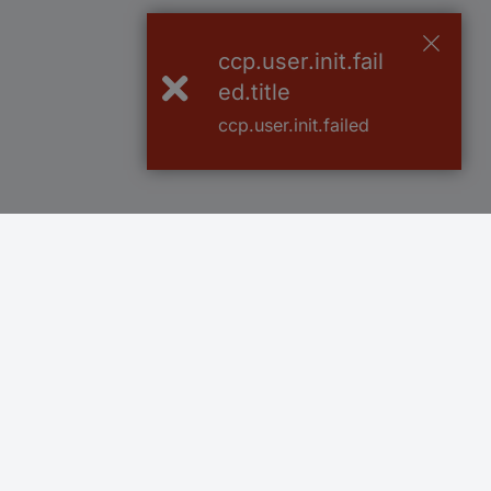
ccp.user.init.fail
ed.title
ccp.user.init.failed
Več kot 800.000 izdelkov