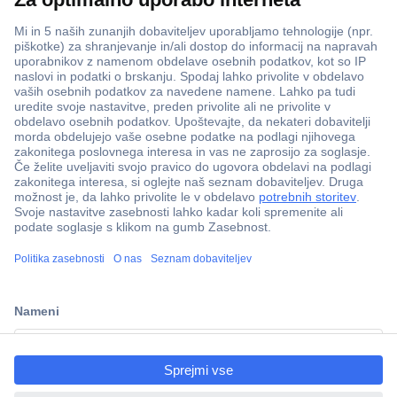
ccp.user.init.failed.titl
e
ccp.user.init.failed