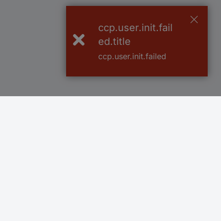
ccp.user.init.fail
ed.title
ccp.user.init.failed
Več kot 800.000 izdelkov