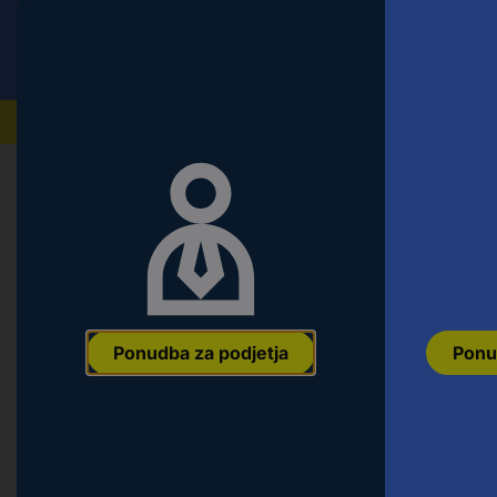
Conrad
Ponudba za fizične stranke
Naši izdelki
Ponudba za podjetja
Ponu