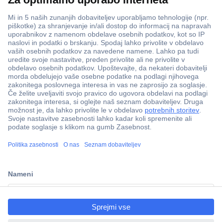
ccp.user.init.failed.titl
e
ccp.user.init.failed