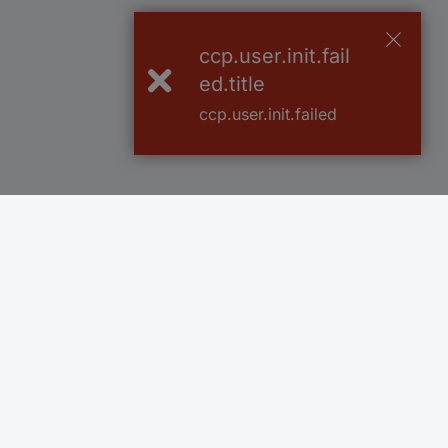
ccp.user.init.fail
ed.title
ccp.user.init.failed
Več kot 800.000 izdelkov