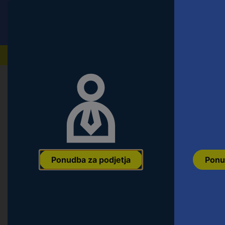
Conrad
Ponudba za fizične stranke
Naši izdelki
Ponudba za podjetja
Ponu