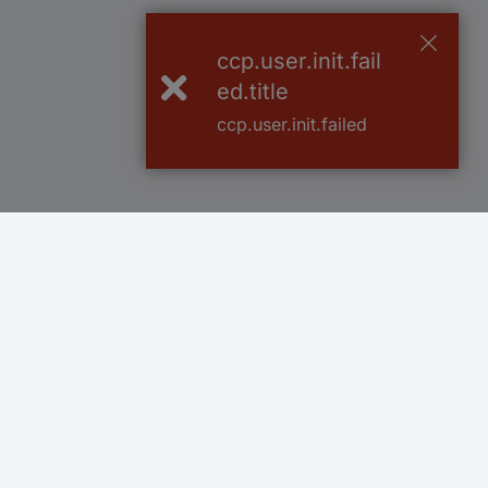
ccp.user.init.fail
ed.title
ccp.user.init.failed
Več kot 800.000 izdelkov