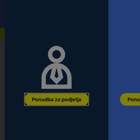
Conrad
Ponudba za fizične stranke
Naši izdelki
Ponudba za podjetja
Ponu