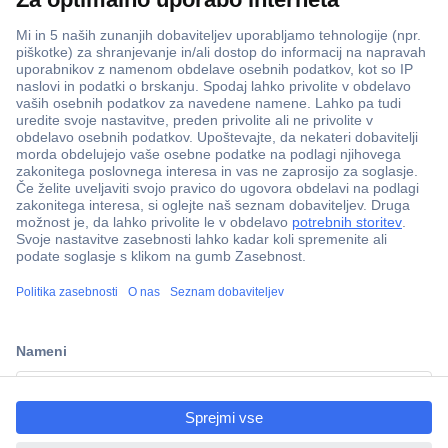
ccp.user.init.failed.titl
e
ccp.user.init.failed