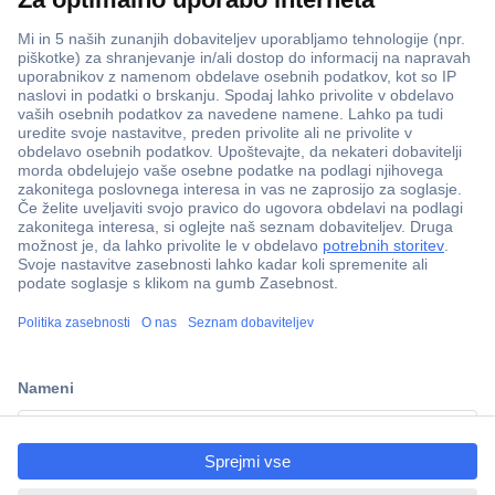
ccp.user.init.failed.titl
e
ccp.user.init.failed