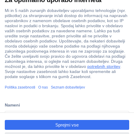
ccp.user.init.failed.titl
e
ccp.user.init.failed