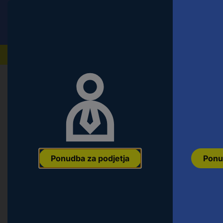
Conrad
Ponudba za fizične stranke
Naši izdelki
Ponudba za podjetja
Ponu