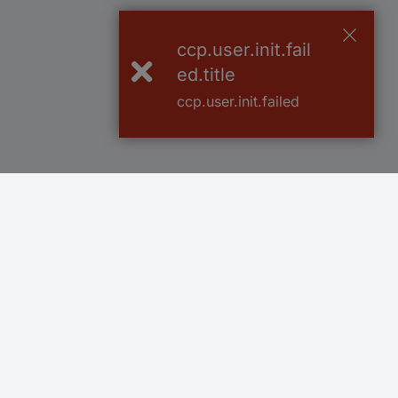
ccp.user.init.fail
ed.title
ccp.user.init.failed
Več kot 800.000 izdelkov