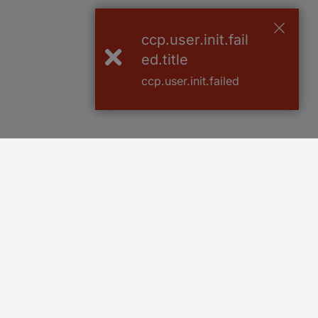
ccp.user.init.fail
ed.title
ccp.user.init.failed
Več kot 800.000 izdelkov