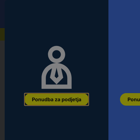
Conrad
Ponudba za fizične stranke
Naši izdelki
Ponudba za podjetja
Ponu