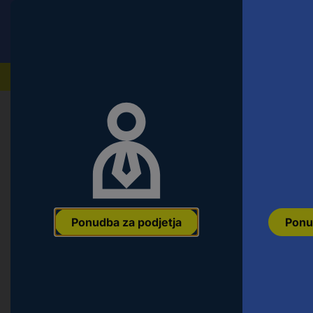
Conrad
Ponudba za fizične stranke
Naši izdelki
Ponudba za podjetja
Ponu