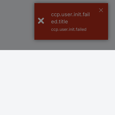
ccp.user.init.fail
ed.title
ccp.user.init.failed
Več kot 800.000 izdelkov