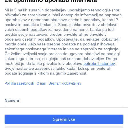
ccp.user.init.failed.titl
e
ccp.user.init.failed