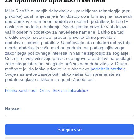
ccp.user.init.failed.titl
e
ccp.user.init.failed