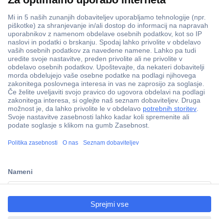
ccp.user.init.failed.titl
e
ccp.user.init.failed