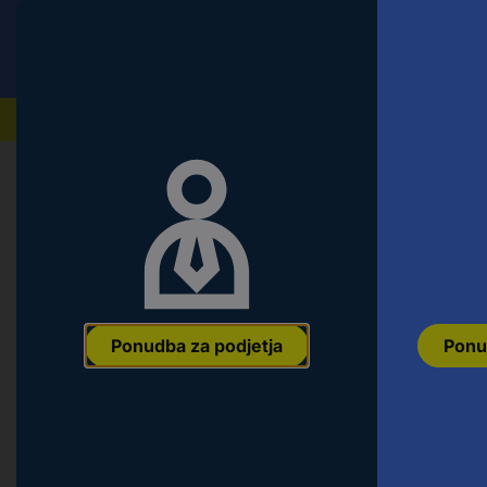
Conrad
Ponudba za fizične stranke
Naši izdelki
Ponudba za podjetja
Ponu