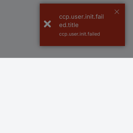
ccp.user.init.fail
ed.title
ccp.user.init.failed
Več kot 800.000 izdelkov