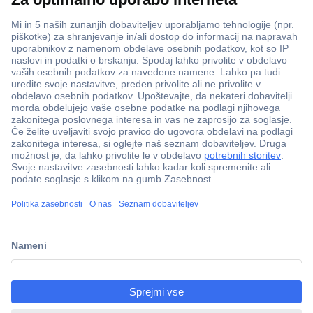
ccp.user.init.failed.titl
e
ccp.user.init.failed