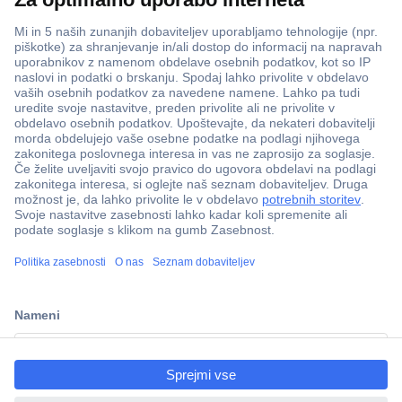
ccp.user.init.failed.titl
e
ccp.user.init.failed