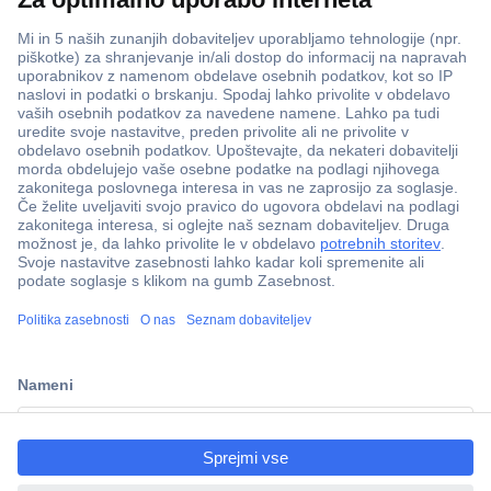
ccp.user.init.failed.titl
e
ccp.user.init.failed