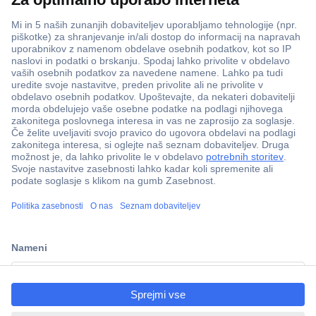
ccp.user.init.failed.titl
e
ccp.user.init.failed