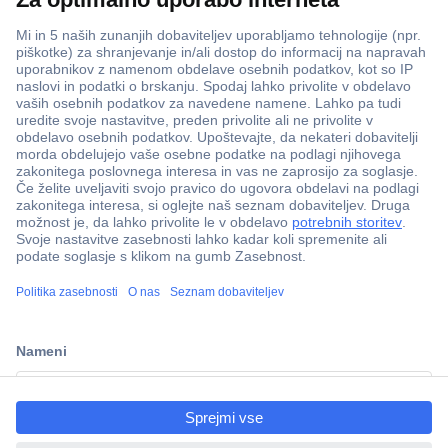
ccp.user.init.failed.titl
e
ccp.user.init.failed