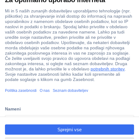
ccp.user.init.failed.titl
e
ccp.user.init.failed