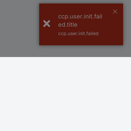
ccp.user.init.fail
ed.title
ccp.user.init.failed
Več kot 800.000 izdelkov