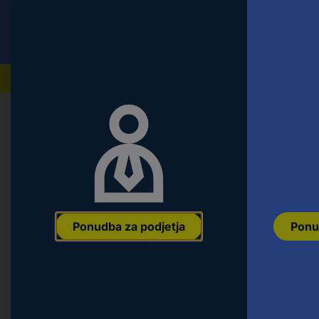
Conrad
Ponudba za fizične stranke
Naši izdelki
Ponudba za podjetja
Ponu