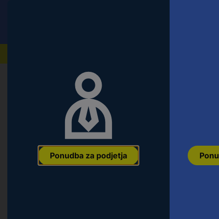
Conrad
Ponudba za fizične stranke
Naši izdelki
Ponudba za podjetja
Ponu