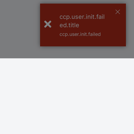
ccp.user.init.fail
ed.title
ccp.user.init.failed
Več kot 800.000 izdelkov