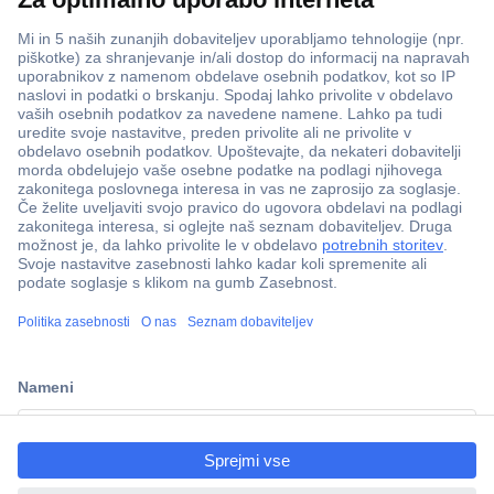
ccp.user.init.failed.titl
e
ccp.user.init.failed