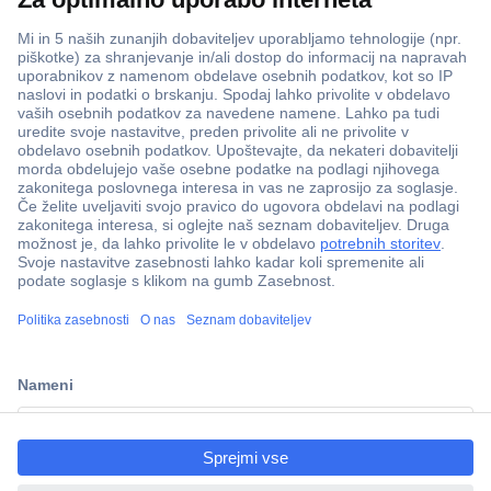
ccp.user.init.failed.titl
e
ccp.user.init.failed