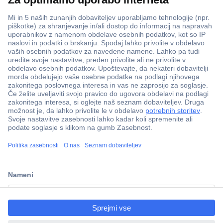
ccp.user.init.failed.titl
e
ccp.user.init.failed