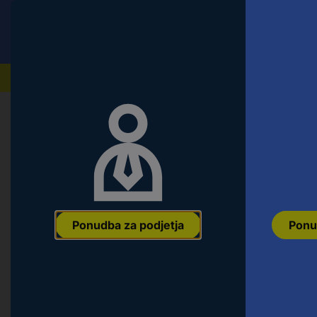
Conrad
Ponudba za fizične stranke
Naši izdelki
Ponudba za podjetja
Ponu