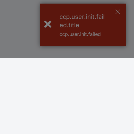
ccp.user.init.fail
ed.title
ccp.user.init.failed
Več kot 800.000 izdelkov