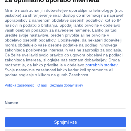
ccp.user.init.failed.titl
e
ccp.user.init.failed