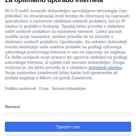
ccp.user.init.failed.titl
e
ccp.user.init.failed