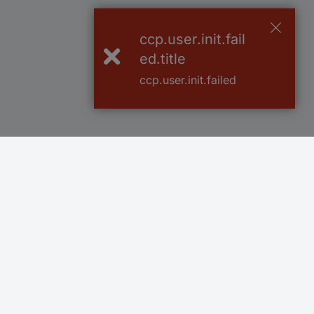
ccp.user.init.fail
ed.title
ccp.user.init.failed
Več kot 800.000 izdelkov