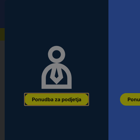
Conrad
Ponudba za fizične stranke
Naši izdelki
Ponudba za podjetja
Ponu