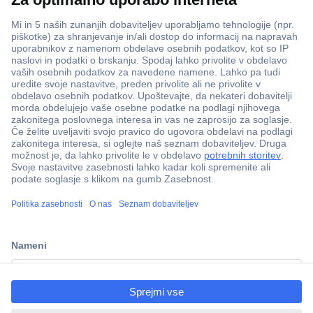
ccp.user.init.failed.titl
e
ccp.user.init.failed