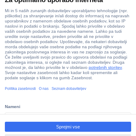
ccp.user.init.failed.titl
e
ccp.user.init.failed