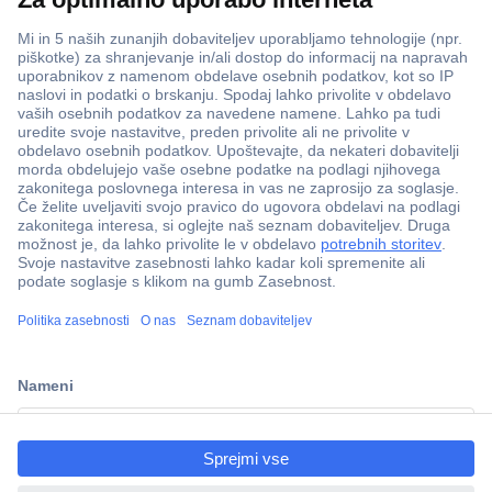
ccp.user.init.failed.titl
e
ccp.user.init.failed