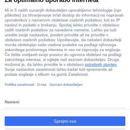
ccp.user.init.failed.titl
e
ccp.user.init.failed