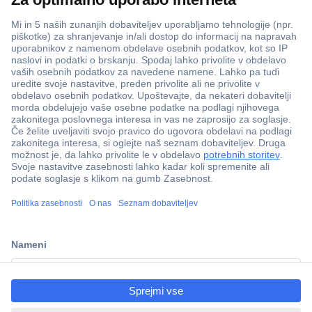
ccp.user.init.failed.titl
e
ccp.user.init.failed