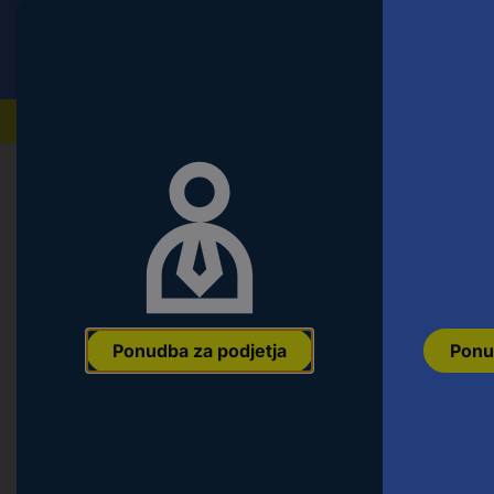
Conrad
Ponudba za fizične stranke
Naši izdelki
Ponudba za podjetja
Ponu