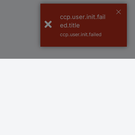
ccp.user.init.fail
ed.title
ccp.user.init.failed
Več kot 800.000 izdelkov