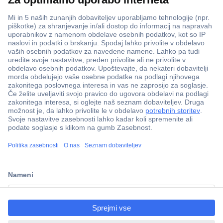
ccp.user.init.failed.titl
e
ccp.user.init.failed