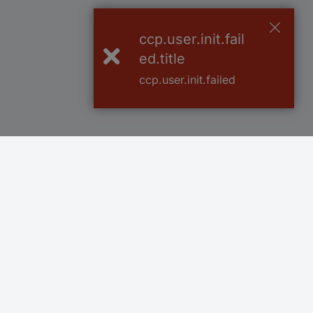
ccp.user.init.fail
ed.title
ccp.user.init.failed
Več kot 800.000 izdelkov