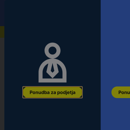
Conrad
Ponudba za fizične stranke
Naši izdelki
Ponudba za podjetja
Ponu