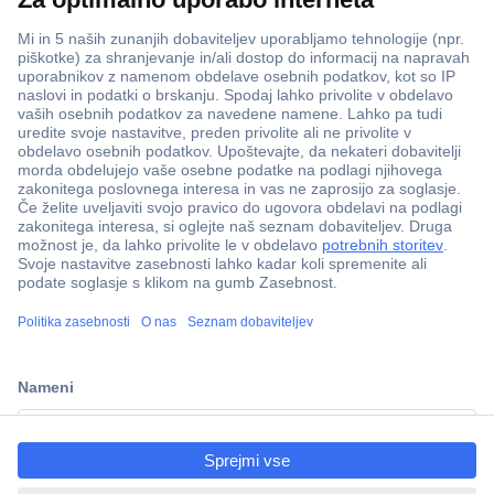
ccp.user.init.failed.titl
e
ccp.user.init.failed