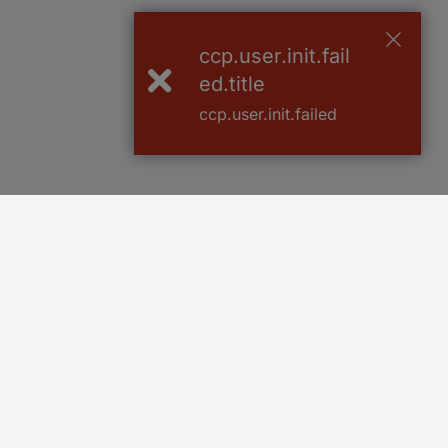
ccp.user.init.fail
ed.title
ccp.user.init.failed
Več kot 800.000 izdelkov