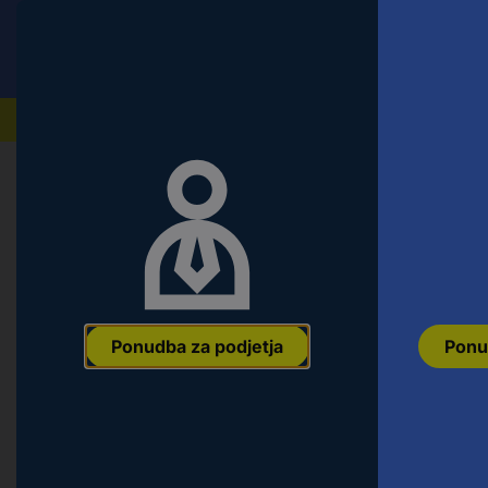
Conrad
Ponudba za fizične stranke
Naši izdelki
Ponudba za podjetja
Ponu