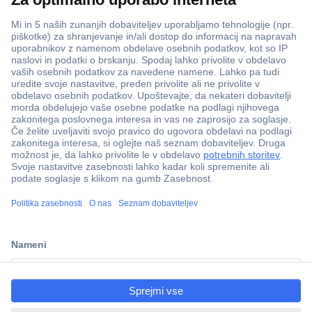
ccp.user.init.failed.titl
e
ccp.user.init.failed