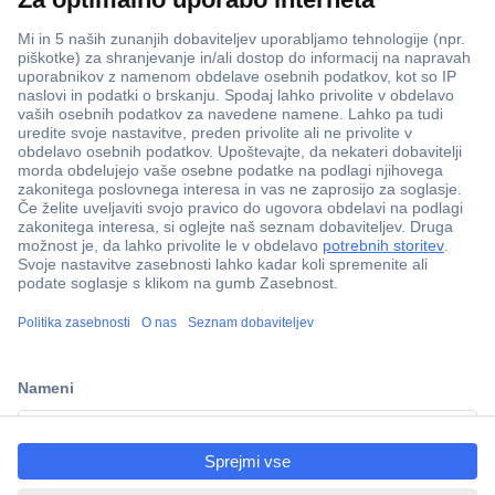
ccp.user.init.failed.titl
e
ccp.user.init.failed