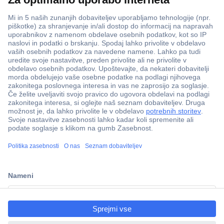
ccp.user.init.failed.titl
e
ccp.user.init.failed