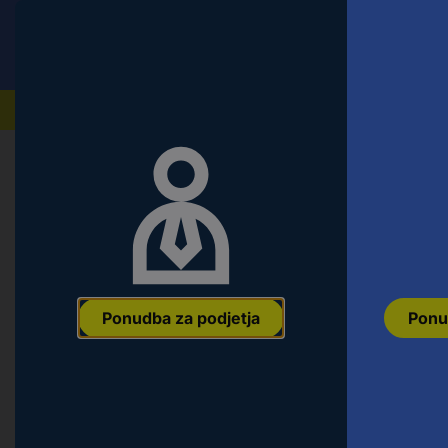
Conrad
Ponudba za fizične stranke
Naši izdelki
Ponudba za podjetja
Ponu