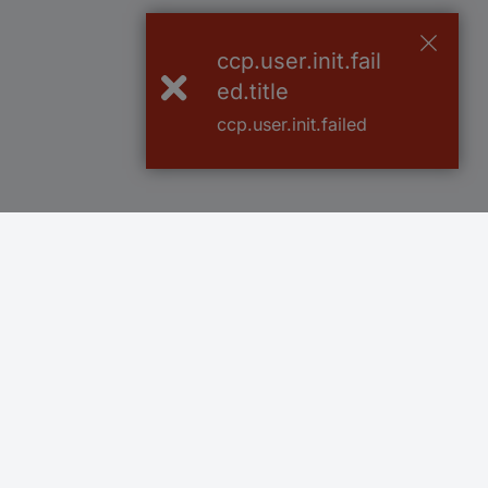
ccp.user.init.fail
ed.title
ccp.user.init.failed
Več kot 800.000 izdelkov